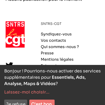
l’exploitation de la mer
SNTRS-CGT
Syndiquez-vous
Vos contacts
Qui sommes-nous ?
Presse
Mentions légales
Extranet
Bonjour ! Pourrions-nous activer des services
supplémentaires pour
Essentiels, Ads,
Analyse, Maps & Vidéos
?
Laissez-moi choisir
...
nyutōn
- agence digitale
Je refuse
C'est bon.