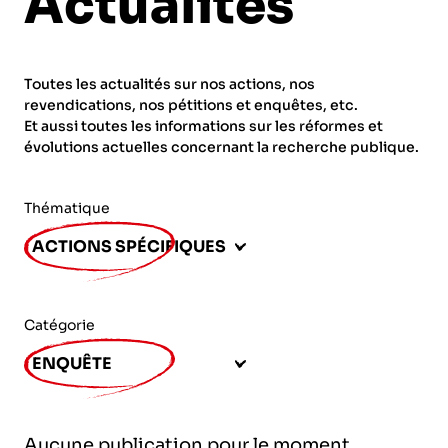
Actualités
ORGANISMES
Recherche
Fonction publique
Toutes les actualités sur nos actions, nos
CNRS – Centre national de la recherche
revendications, nos pétitions et enquêtes, etc.
scientifique
AGENDA
Actions spécifiques
Et aussi toutes les informations sur les réformes et
évolutions actuelles concernant la recherche publique.
INRIA - Institut national de recherche en
sciences et technologies du numérique
Thématique
PUBLICATIONS
INSERM – Institut national de la santé et de la
ACTIONS SPÉCIFIQUES
recherche médicale
IRD – Institut de recherche pour le
VOS CONTACTS
développement
Catégorie
INED – Institut national d’études
ENQUÊTE
démographiques
ADHÉRER
IFREMER – Institut français de recherche pour
Aucune publication pour le moment