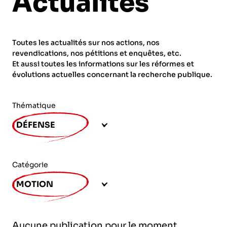
Actualités
ORGANISMES
Recherche
Fonction publique
Toutes les actualités sur nos actions, nos
CNRS – Centre national de la recherche
revendications, nos pétitions et enquêtes, etc.
scientifique
AGENDA
Actions spécifiques
Et aussi toutes les informations sur les réformes et
évolutions actuelles concernant la recherche publique.
INRIA - Institut national de recherche en
sciences et technologies du numérique
Thématique
PUBLICATIONS
INSERM – Institut national de la santé et de la
DÉFENSE
recherche médicale
IRD – Institut de recherche pour le
VOS CONTACTS
développement
Catégorie
INED – Institut national d’études
MOTION
démographiques
ADHÉRER
IFREMER – Institut français de recherche pour
Aucune publication pour le moment