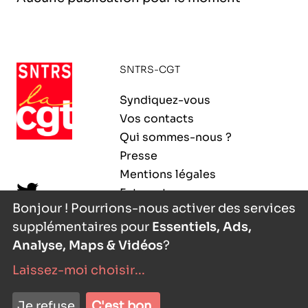
l’exploitation de la mer
SNTRS-CGT
Syndiquez-vous
Vos contacts
Qui sommes-nous ?
Presse
Mentions légales
Extranet
Bonjour ! Pourrions-nous activer des services
supplémentaires pour
Essentiels, Ads,
Analyse, Maps & Vidéos
?
Laissez-moi choisir
...
nyutōn
- agence digitale
Je refuse
C'est bon.