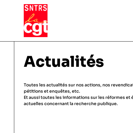
VIE DU SYNDICAT
Actualités
Qui sommes-nous ?
THÉMATIQUES
Toutes les actualités sur nos actions, nos revendica
Pourquoi et comment Adhérer
pétitions et enquêtes, etc.
Et aussi toutes les informations sur les réformes et 
Notre fonctionnement
Conditions de travail
actuelles concernant la recherche publique.
ACTUALITÉS
Droits & statuts
Emploi & carrière
Le SNTRS-CGT en région
Salaires & primes