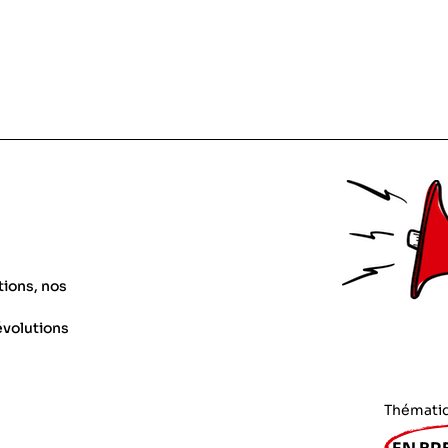
tions, nos
évolutions
Thémati