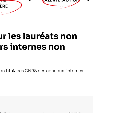
I &
ALERTE, ACTION
ÈRE
ur les lauréats non
rs internes non
non titulaires CNRS des concours internes