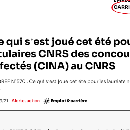
EMPLO
CARRI
ntifique
 qui s’est joué cet été po
ciences et technologies du numérique
itulaires CNRS des concou
la recherche médicale
ffectés (CINA) au CNRS
pement
hiques
REF N°570 : Ce qui s’est joué cet été pour les lauréats 
..
 l’exploitation de la mer
9/21
Alerte, action
Emploi & carrière