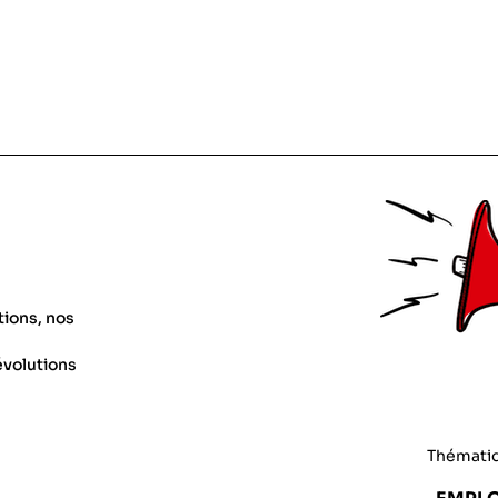
tions, nos
évolutions
Thémati