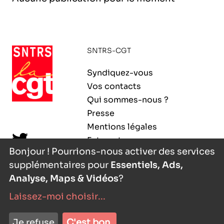
l’exploitation de la mer
SNTRS-CGT
Syndiquez-vous
Vos contacts
Qui sommes-nous ?
Presse
Mentions légales
Extranet
Bonjour ! Pourrions-nous activer des services
supplémentaires pour
Essentiels, Ads,
Analyse, Maps & Vidéos
?
Laissez-moi choisir
...
nyutōn
- agence digitale
Je refuse
C'est bon.