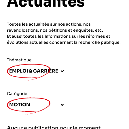
Actualités
ORGANISMES
Recherche
Fonction publique
Toutes les actualités sur nos actions, nos
CNRS – Centre national de la recherche
revendications, nos pétitions et enquêtes, etc.
scientifique
AGENDA
Actions spécifiques
Et aussi toutes les informations sur les réformes et
évolutions actuelles concernant la recherche publique.
INRIA - Institut national de recherche en
sciences et technologies du numérique
Thématique
PUBLICATIONS
INSERM – Institut national de la santé et de la
EMPLOI & CARRIÈRE
recherche médicale
IRD – Institut de recherche pour le
VOS CONTACTS
développement
Catégorie
INED – Institut national d’études
MOTION
démographiques
ADHÉRER
IFREMER – Institut français de recherche pour
Aucune publication pour le moment