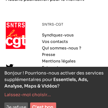
l’exploitation de la mer
SNTRS-CGT
Syndiquez-vous
Vos contacts
Qui sommes-nous ?
Presse
Mentions légales
Extranet
Bonjour ! Pourrions-nous activer des services
supplémentaires pour
Essentiels, Ads,
Analyse, Maps & Vidéos
?
Laissez-moi choisir
...
nyutōn
- agence digitale
Je refuse
C'est bon.