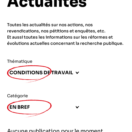
Actualités
ORGANISMES
Recherche
Fonction publique
Toutes les actualités sur nos actions, nos
CNRS – Centre national de la recherche
revendications, nos pétitions et enquêtes, etc.
scientifique
AGENDA
Actions spécifiques
Et aussi toutes les informations sur les réformes et
évolutions actuelles concernant la recherche publique.
INRIA - Institut national de recherche en
sciences et technologies du numérique
Thématique
PUBLICATIONS
INSERM – Institut national de la santé et de la
CONDITIONS DE TRAVAIL
recherche médicale
IRD – Institut de recherche pour le
VOS CONTACTS
développement
Catégorie
INED – Institut national d’études
EN BREF
démographiques
ADHÉRER
IFREMER – Institut français de recherche pour
Aucune publication pour le moment