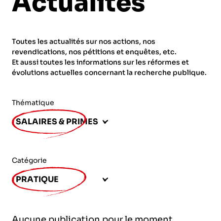
Actualités
ORGANISMES
Recherche
Fonction publique
Toutes les actualités sur nos actions, nos
CNRS – Centre national de la recherche
revendications, nos pétitions et enquêtes, etc.
scientifique
AGENDA
Actions spécifiques
Et aussi toutes les informations sur les réformes et
évolutions actuelles concernant la recherche publique.
INRIA - Institut national de recherche en
sciences et technologies du numérique
Thématique
PUBLICATIONS
INSERM – Institut national de la santé et de la
SALAIRES & PRIMES
recherche médicale
IRD – Institut de recherche pour le
VOS CONTACTS
développement
Catégorie
INED – Institut national d’études
PRATIQUE
démographiques
ADHÉRER
IFREMER – Institut français de recherche pour
Aucune publication pour le moment