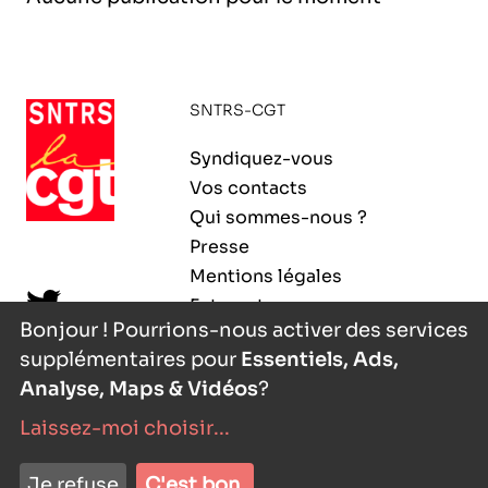
l’exploitation de la mer
SNTRS-CGT
Syndiquez-vous
Vos contacts
Qui sommes-nous ?
Presse
Mentions légales
Extranet
Bonjour ! Pourrions-nous activer des services
supplémentaires pour
Essentiels, Ads,
Analyse, Maps & Vidéos
?
Laissez-moi choisir
...
nyutōn
- agence digitale
Je refuse
C'est bon.