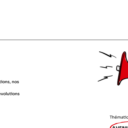
tions, nos
évolutions
Thémati