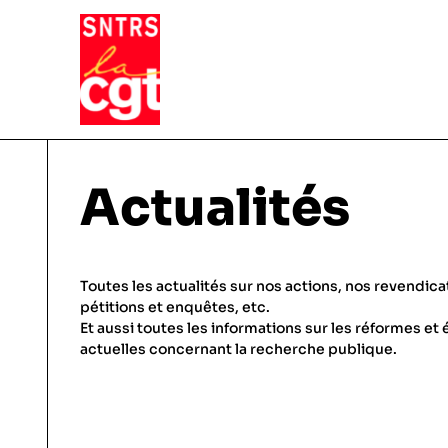
VIE DU SYNDICAT
Actualités
Qui sommes-nous ?
THÉMATIQUES
Toutes les actualités sur nos actions, nos revendica
Pourquoi et comment Adhérer
pétitions et enquêtes, etc.
Et aussi toutes les informations sur les réformes et 
Notre fonctionnement
Conditions de travail
actuelles concernant la recherche publique.
ACTUALITÉS
Droits & statuts
Emploi & carrière
En régions, etc.
Salaires & primes