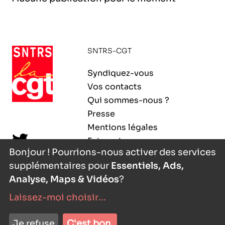
l’exploitation de la mer
SNTRS-CGT
Syndiquez-vous
Vos contacts
Qui sommes-nous ?
Presse
Mentions légales
Extranet
Bonjour ! Pourrions-nous activer des services
supplémentaires pour
Essentiels, Ads,
Analyse, Maps & Vidéos
?
Laissez-moi choisir
...
nyutōn
- agence digitale
Je refuse
C'est bon.