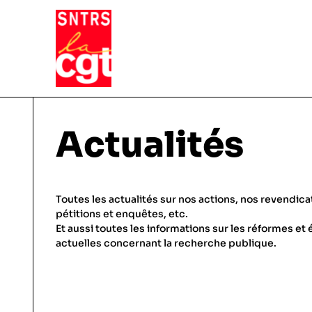
VIE DU SYNDICAT
Actualités
Qui sommes-nous ?
THÉMATIQUES
Toutes les actualités sur nos actions, nos revendica
Pourquoi et comment Adhérer
pétitions et enquêtes, etc.
Et aussi toutes les informations sur les réformes et 
Notre fonctionnement
Conditions de travail
actuelles concernant la recherche publique.
ACTUALITÉS
Droits & statuts
Emploi & carrière
Le SNTRS-CGT en région
Salaires & primes