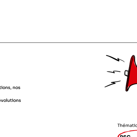
tions, nos
évolutions
Thémati