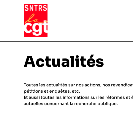
VIE DU SYNDICAT
Actualités
Qui sommes-nous ?
THÉMATIQUES
Toutes les actualités sur nos actions, nos revendica
Pourquoi et comment Adhérer
pétitions et enquêtes, etc.
Et aussi toutes les informations sur les réformes et 
Notre fonctionnement
Conditions de travail
actuelles concernant la recherche publique.
ACTUALITÉS
Droits & statuts
Emploi & carrière
En régions, etc.
Salaires & primes