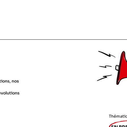
tions, nos
évolutions
Thémati