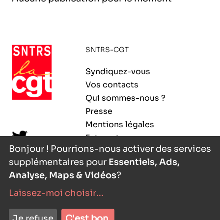
l’exploitation de la mer
SNTRS-CGT
Syndiquez-vous
Vos contacts
Qui sommes-nous ?
Presse
Mentions légales
Extranet
Bonjour ! Pourrions-nous activer des services
supplémentaires pour
Essentiels, Ads,
Analyse, Maps & Vidéos
?
Laissez-moi choisir
...
nyutōn
- agence digitale
Je refuse
C'est bon.