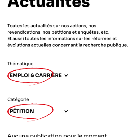
Actualités
ORGANISMES
Recherche
Fonction publique
Toutes les actualités sur nos actions, nos
CNRS – Centre national de la recherche
revendications, nos pétitions et enquêtes, etc.
scientifique
AGENDA
Actions spécifiques
Et aussi toutes les informations sur les réformes et
évolutions actuelles concernant la recherche publique.
INRIA - Institut national de recherche en
sciences et technologies du numérique
Thématique
PUBLICATIONS
INSERM – Institut national de la santé et de la
EMPLOI & CARRIÈRE
recherche médicale
IRD – Institut de recherche pour le
VOS CONTACTS
développement
Catégorie
INED – Institut national d’études
PÉTITION
démographiques
ADHÉRER
IFREMER – Institut français de recherche pour
Aucune publication pour le moment