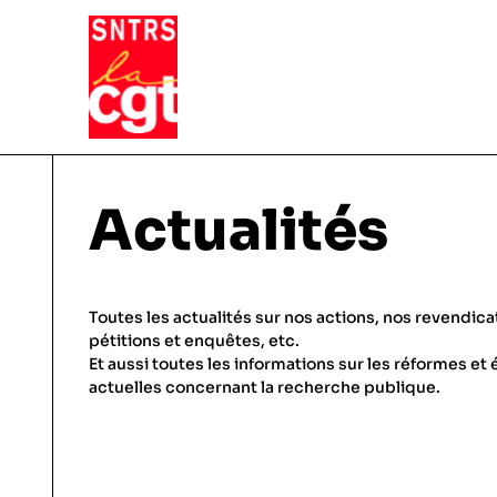
VIE DU SYNDICAT
Actualités
Qui sommes-nous ?
THÉMATIQUES
Toutes les actualités sur nos actions, nos revendica
Pourquoi et comment Adhérer
pétitions et enquêtes, etc.
Et aussi toutes les informations sur les réformes et 
Notre fonctionnement
Conditions de travail
actuelles concernant la recherche publique.
ACTUALITÉS
Droits & statuts
Emploi & carrière
Le SNTRS-CGT en région
Salaires & primes