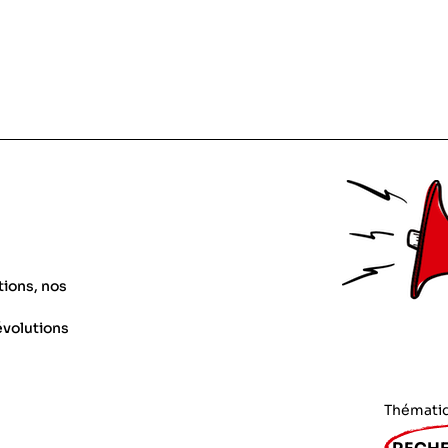
tions, nos
évolutions
Thémati