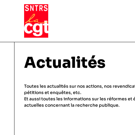
VIE DU SYNDICAT
Actualités
Qui sommes-nous ?
THÉMATIQUES
Toutes les actualités sur nos actions, nos revendica
Pourquoi et comment Adhérer
pétitions et enquêtes, etc.
Et aussi toutes les informations sur les réformes et 
Notre fonctionnement
Conditions de travail
actuelles concernant la recherche publique.
ACTUALITÉS
Droits & statuts
Emploi & carrière
Le SNTRS-CGT en région
Salaires & primes