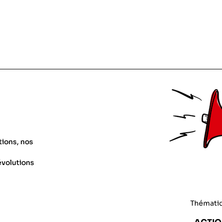
tions, nos
évolutions
Thémati