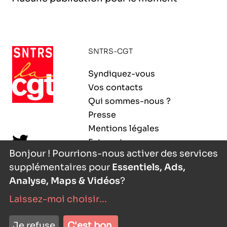
l’exploitation de la mer
SNTRS-CGT
Syndiquez-vous
Vos contacts
Qui sommes-nous ?
Presse
Mentions légales
Extranet
Bonjour ! Pourrions-nous activer des services
supplémentaires pour
Essentiels, Ads,
Analyse, Maps & Vidéos
?
Laissez-moi choisir
...
nyutōn
- agence digitale
Je refuse
C'est bon.