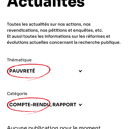
Actualités
ORGANISMES
Recherche
Fonction publique
Toutes les actualités sur nos actions, nos
CNRS – Centre national de la recherche
revendications, nos pétitions et enquêtes, etc.
scientifique
AGENDA
Actions spécifiques
Et aussi toutes les informations sur les réformes et
évolutions actuelles concernant la recherche publique.
INRIA - Institut national de recherche en
sciences et technologies du numérique
Thématique
PUBLICATIONS
INSERM – Institut national de la santé et de la
PAUVRETÉ
recherche médicale
IRD – Institut de recherche pour le
VOS CONTACTS
développement
Catégorie
INED – Institut national d’études
COMPTE-RENDU, RAPPORT
démographiques
ADHÉRER
IFREMER – Institut français de recherche pour
Aucune publication pour le moment