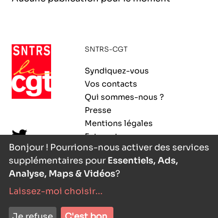
l’exploitation de la mer
SNTRS-CGT
Syndiquez-vous
Vos contacts
Qui sommes-nous ?
Presse
Mentions légales
Extranet
Bonjour ! Pourrions-nous activer des services
supplémentaires pour
Essentiels, Ads,
Analyse, Maps & Vidéos
?
Laissez-moi choisir
...
nyutōn
- agence digitale
Je refuse
C'est bon.