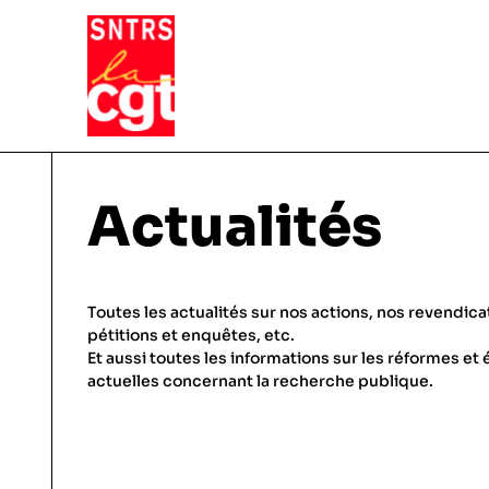
VIE DU SYNDICAT
Actualités
Qui sommes-nous ?
THÉMATIQUES
Toutes les actualités sur nos actions, nos revendica
Pourquoi et comment Adhérer
pétitions et enquêtes, etc.
Et aussi toutes les informations sur les réformes et 
Notre fonctionnement
Conditions de travail
actuelles concernant la recherche publique.
ACTUALITÉS
Droits & statuts
Emploi & carrière
Le SNTRS-CGT en région
Salaires & primes