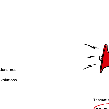
tions, nos
évolutions
Thémati