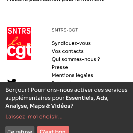
l’exploitation de la mer
SNTRS-CGT
Syndiquez-vous
Vos contacts
Qui sommes-nous ?
Presse
Mentions légales
Extranet
Bonjour ! Pourrions-nous activer des services
supplémentaires pour
Essentiels, Ads,
Analyse, Maps & Vidéos
?
Laissez-moi choisir
...
nyutōn
- agence digitale
Je refuse
C'est bon.