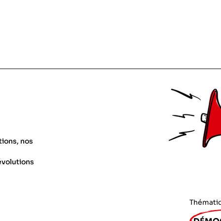
tions, nos
évolutions
Thémati