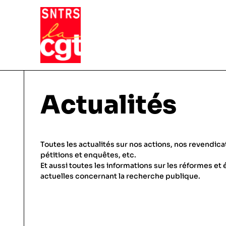
VIE DU SYNDICAT
Actualités
Qui sommes-nous ?
THÉMATIQUES
Toutes les actualités sur nos actions, nos revendica
Pourquoi et comment Adhérer
pétitions et enquêtes, etc.
Et aussi toutes les informations sur les réformes et 
Notre fonctionnement
Conditions de travail
actuelles concernant la recherche publique.
ACTUALITÉS
Droits & statuts
Emploi & carrière
En régions, etc.
Salaires & primes