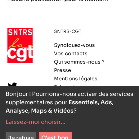
l’exploitation de la mer
SNTRS-CGT
Syndiquez-vous
Vos contacts
Qui sommes-nous ?
Presse
Mentions légales
Extranet
Bonjour ! Pourrions-nous activer des services
supplémentaires pour
Essentiels, Ads,
Analyse, Maps & Vidéos
?
Laissez-moi choisir
...
nyutōn
- agence digitale
Je refuse
C'est bon.