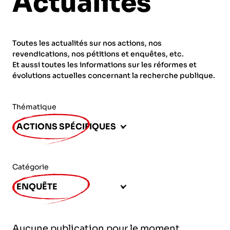
Actualités
ORGANISMES
Recherche
Fonction publique
Toutes les actualités sur nos actions, nos
CNRS – Centre national de la recherche
revendications, nos pétitions et enquêtes, etc.
scientifique
AGENDA
Actions spécifiques
Et aussi toutes les informations sur les réformes et
évolutions actuelles concernant la recherche publique.
INRIA - Institut national de recherche en
sciences et technologies du numérique
Thématique
PUBLICATIONS
INSERM – Institut national de la santé et de la
ACTIONS SPÉCIFIQUES
recherche médicale
IRD – Institut de recherche pour le
VOS CONTACTS
développement
Catégorie
INED – Institut national d’études
ENQUÊTE
démographiques
ADHÉRER
IFREMER – Institut français de recherche pour
Aucune publication pour le moment