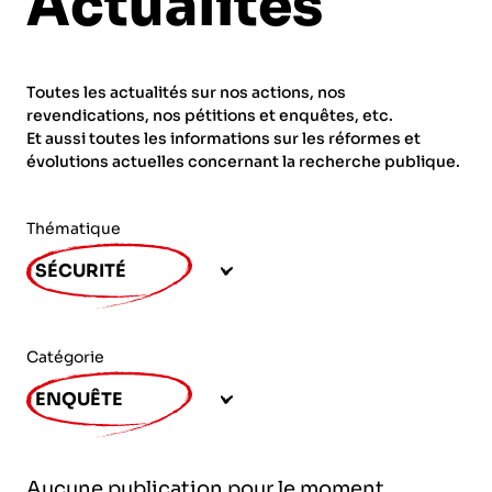
Actualités
ORGANISMES
Recherche
Fonction publique
Toutes les actualités sur nos actions, nos
CNRS – Centre national de la recherche
revendications, nos pétitions et enquêtes, etc.
scientifique
AGENDA
Actions spécifiques
Et aussi toutes les informations sur les réformes et
évolutions actuelles concernant la recherche publique.
INRIA - Institut national de recherche en
sciences et technologies du numérique
Thématique
PUBLICATIONS
INSERM – Institut national de la santé et de la
SÉCURITÉ
recherche médicale
IRD – Institut de recherche pour le
VOS CONTACTS
développement
Catégorie
INED – Institut national d’études
ENQUÊTE
démographiques
ADHÉRER
IFREMER – Institut français de recherche pour
Aucune publication pour le moment