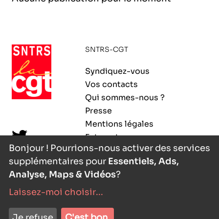
l’exploitation de la mer
SNTRS-CGT
Syndiquez-vous
Vos contacts
Qui sommes-nous ?
Presse
Mentions légales
Extranet
Bonjour ! Pourrions-nous activer des services
supplémentaires pour
Essentiels, Ads,
Analyse, Maps & Vidéos
?
Laissez-moi choisir
...
nyutōn
- agence digitale
Je refuse
C'est bon.