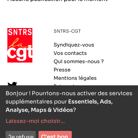
l’exploitation de la mer
SNTRS-CGT
Syndiquez-vous
Vos contacts
Qui sommes-nous ?
Presse
Mentions légales
Extranet
Bonjour ! Pourrions-nous activer des services
supplémentaires pour
Essentiels, Ads,
Analyse, Maps & Vidéos
?
Laissez-moi choisir
...
nyutōn
- agence digitale
Je refuse
C'est bon.