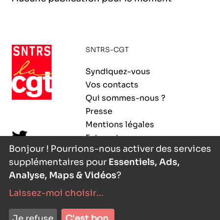
l’exploitation de la mer
SNTRS-CGT
Syndiquez-vous
Vos contacts
Qui sommes-nous ?
Presse
Mentions légales
Extranet
Bonjour ! Pourrions-nous activer des services
supplémentaires pour
Essentiels, Ads,
Analyse, Maps & Vidéos
?
Laissez-moi choisir
...
nyutōn
- agence digitale
Je refuse
C'est bon.