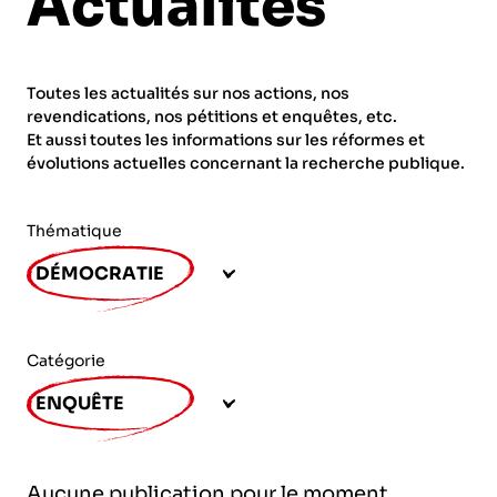
Actualités
ORGANISMES
Recherche
Fonction publique
Toutes les actualités sur nos actions, nos
CNRS – Centre national de la recherche
revendications, nos pétitions et enquêtes, etc.
scientifique
AGENDA
Actions spécifiques
Et aussi toutes les informations sur les réformes et
évolutions actuelles concernant la recherche publique.
INRIA - Institut national de recherche en
sciences et technologies du numérique
Thématique
PUBLICATIONS
INSERM – Institut national de la santé et de la
DÉMOCRATIE
recherche médicale
IRD – Institut de recherche pour le
VOS CONTACTS
développement
Catégorie
INED – Institut national d’études
ENQUÊTE
démographiques
ADHÉRER
IFREMER – Institut français de recherche pour
Aucune publication pour le moment