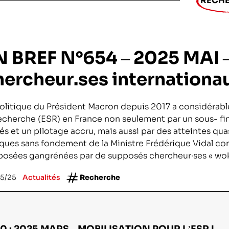
RECH
ntifique
N BREF N°654 – 2025 MAI –
ciences et technologies du numérique
hercheur.ses internationa
la recherche médicale
olitique du Président Macron depuis 2017 a considérabl
pement
Recherche (ESR) en France non seulement par un sous- 
és et un pilotage accru, mais aussi par des atteintes qua
hiques
ques sans fondement de la Ministre Frédérique Vidal con
osées gangrénées par de supposés chercheur·ses « woki
 l’exploitation de la mer
5/25
Actualités
Recherche
0 : 2025 MARS – MOBILISATION POUR L’ESR !