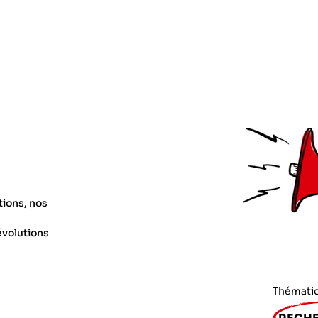
tions, nos
évolutions
Thémati