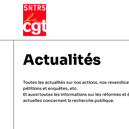
VIE DU SYNDICAT
Actualités
Qui sommes-nous ?
THÉMATIQUES
Toutes les actualités sur nos actions, nos revendica
Pourquoi et comment Adhérer
pétitions et enquêtes, etc.
Et aussi toutes les informations sur les réformes et 
Notre fonctionnement
Conditions de travail
actuelles concernant la recherche publique.
ACTUALITÉS
Droits & statuts
Emploi & carrière
En régions, etc.
Salaires & primes