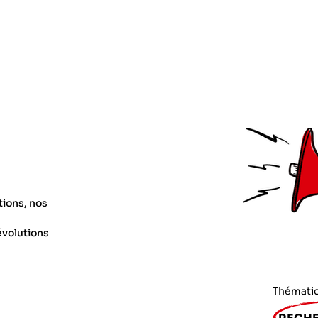
tions, nos
évolutions
Thémati