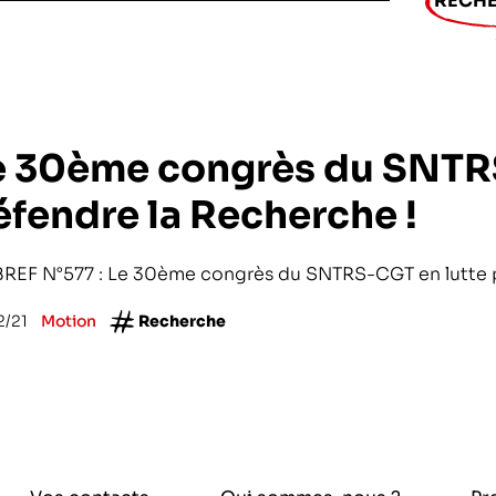
RECH
ntifique
ciences et technologies du numérique
e 30ème congrès du SNTRS
la recherche médicale
éfendre la Recherche !
pement
BREF N°577 : Le 30ème congrès du SNTRS-CGT en lutte p
hiques
2/21
Motion
Recherche
 l’exploitation de la mer