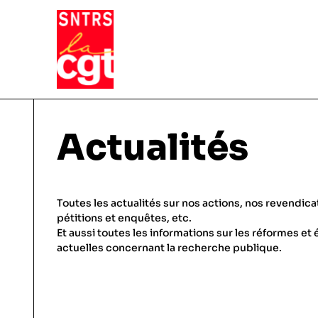
VIE DU SYNDICAT
Actualités
Qui sommes-nous ?
THÉMATIQUES
Toutes les actualités sur nos actions, nos revendica
Pourquoi et comment Adhérer
pétitions et enquêtes, etc.
Et aussi toutes les informations sur les réformes et 
Notre fonctionnement
Conditions de travail
actuelles concernant la recherche publique.
ACTUALITÉS
Droits & statuts
Emploi & carrière
En régions, etc.
Salaires & primes