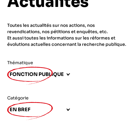
Actualités
ORGANISMES
Recherche
Fonction publique
Toutes les actualités sur nos actions, nos
CNRS – Centre national de la recherche
revendications, nos pétitions et enquêtes, etc.
scientifique
AGENDA
Actions spécifiques
Et aussi toutes les informations sur les réformes et
évolutions actuelles concernant la recherche publique.
INRIA - Institut national de recherche en
sciences et technologies du numérique
Thématique
PUBLICATIONS
INSERM – Institut national de la santé et de la
FONCTION PUBLIQUE
recherche médicale
IRD – Institut de recherche pour le
VOS CONTACTS
développement
Catégorie
INED – Institut national d’études
EN BREF
démographiques
ADHÉRER
IFREMER – Institut français de recherche pour