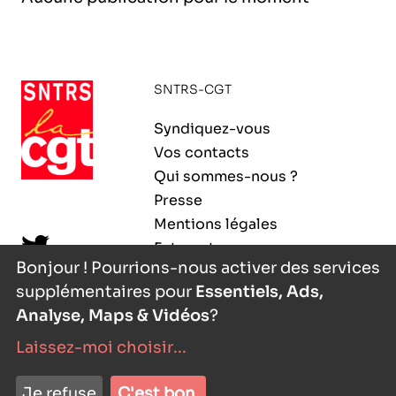
l’exploitation de la mer
SNTRS-CGT
Syndiquez-vous
Vos contacts
Qui sommes-nous ?
Presse
Mentions légales
Extranet
Bonjour ! Pourrions-nous activer des services
supplémentaires pour
Essentiels, Ads,
Analyse, Maps & Vidéos
?
Laissez-moi choisir
...
nyutōn
- agence digitale
Je refuse
C'est bon.