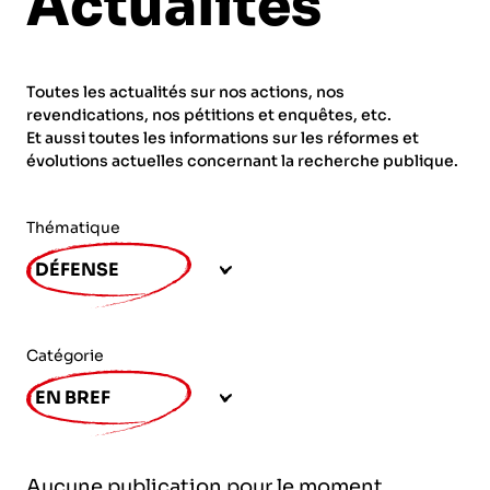
Actualités
ORGANISMES
Recherche
Fonction publique
Toutes les actualités sur nos actions, nos
CNRS – Centre national de la recherche
revendications, nos pétitions et enquêtes, etc.
scientifique
AGENDA
Actions spécifiques
Et aussi toutes les informations sur les réformes et
évolutions actuelles concernant la recherche publique.
INRIA - Institut national de recherche en
sciences et technologies du numérique
Thématique
PUBLICATIONS
INSERM – Institut national de la santé et de la
DÉFENSE
recherche médicale
IRD – Institut de recherche pour le
VOS CONTACTS
développement
Catégorie
INED – Institut national d’études
EN BREF
démographiques
ADHÉRER
IFREMER – Institut français de recherche pour
Aucune publication pour le moment