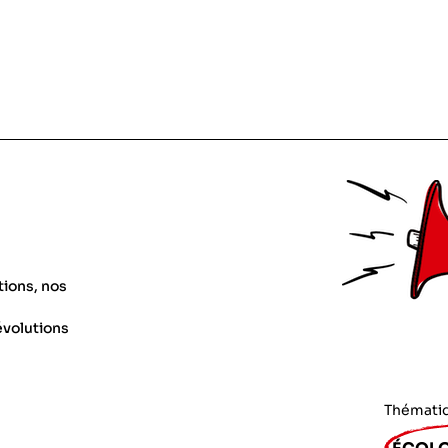
tions, nos
évolutions
Thémati