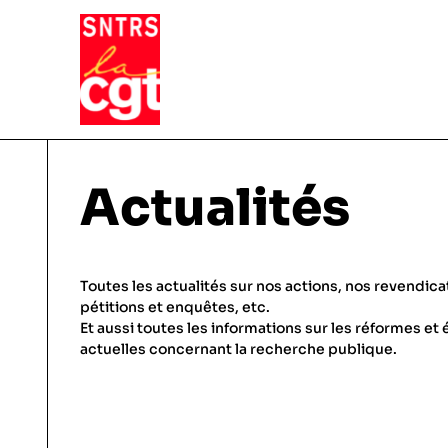
VIE DU SYNDICAT
Actualités
Qui sommes-nous ?
THÉMATIQUES
Toutes les actualités sur nos actions, nos revendica
Pourquoi et comment Adhérer
pétitions et enquêtes, etc.
Et aussi toutes les informations sur les réformes et 
Notre fonctionnement
Conditions de travail
actuelles concernant la recherche publique.
ACTUALITÉS
Droits & statuts
Emploi & carrière
Le SNTRS-CGT en région
Salaires & primes