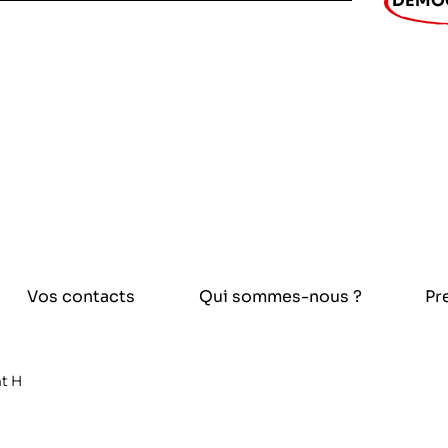
DÉMO
ntifique
ciences et technologies du numérique
la recherche médicale
pement
hiques
Vos contacts
Qui sommes-nous ?
Pr
 l’exploitation de la mer
t H