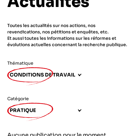
Actualités
ORGANISMES
Recherche
Fonction publique
Toutes les actualités sur nos actions, nos
CNRS – Centre national de la recherche
revendications, nos pétitions et enquêtes, etc.
scientifique
AGENDA
Actions spécifiques
Et aussi toutes les informations sur les réformes et
évolutions actuelles concernant la recherche publique.
INRIA - Institut national de recherche en
sciences et technologies du numérique
Thématique
PUBLICATIONS
INSERM – Institut national de la santé et de la
CONDITIONS DE TRAVAIL
recherche médicale
IRD – Institut de recherche pour le
VOS CONTACTS
développement
Catégorie
INED – Institut national d’études
PRATIQUE
démographiques
ADHÉRER
IFREMER – Institut français de recherche pour
Aucune publication pour le moment