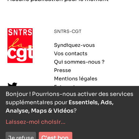
l’exploitation de la mer
SNTRS-CGT
Syndiquez-vous
Vos contacts
Qui sommes-nous ?
Presse
Mentions légales
Extranet
Bonjour ! Pourrions-nous activer des services
supplémentaires pour
Essentiels, Ads,
Analyse, Maps & Vidéos
?
Laissez-moi choisir
...
nyutōn
- agence digitale
Je refuse
C'est bon.