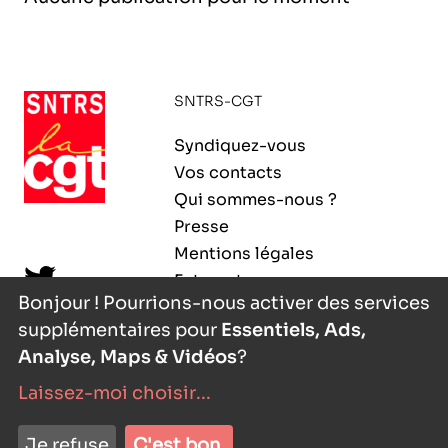
l’exploitation de la mer
SNTRS-CGT
Syndiquez-vous
Vos contacts
Qui sommes-nous ?
Presse
Mentions légales
Extranet
Bonjour ! Pourrions-nous activer des services
supplémentaires pour
Essentiels, Ads,
Analyse, Maps & Vidéos
?
Laissez-moi choisir
...
nyutōn
- agence digitale
Je refuse
C'est bon.