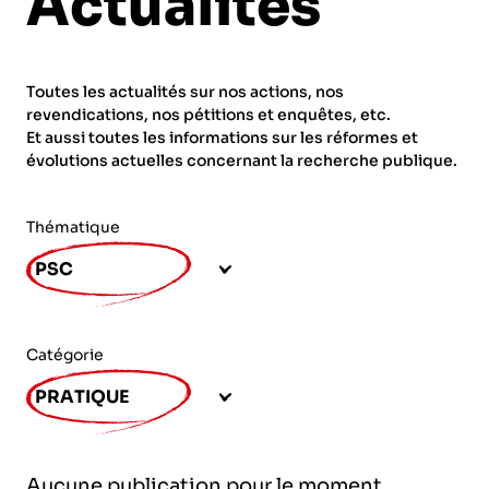
Actualités
ORGANISMES
Recherche
Fonction publique
Toutes les actualités sur nos actions, nos
CNRS – Centre national de la recherche
revendications, nos pétitions et enquêtes, etc.
scientifique
AGENDA
Actions spécifiques
Et aussi toutes les informations sur les réformes et
évolutions actuelles concernant la recherche publique.
INRIA - Institut national de recherche en
sciences et technologies du numérique
Thématique
PUBLICATIONS
INSERM – Institut national de la santé et de la
PSC
recherche médicale
IRD – Institut de recherche pour le
VOS CONTACTS
développement
Catégorie
INED – Institut national d’études
PRATIQUE
démographiques
ADHÉRER
IFREMER – Institut français de recherche pour
Aucune publication pour le moment