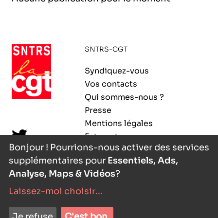
l’exploitation de la mer
SNTRS-CGT
Syndiquez-vous
Vos contacts
Qui sommes-nous ?
Presse
Mentions légales
Extranet
Bonjour ! Pourrions-nous activer des services
supplémentaires pour
Essentiels, Ads,
Analyse, Maps & Vidéos
?
Laissez-moi choisir
...
nyutōn
- agence digitale
Je refuse
C'est bon.