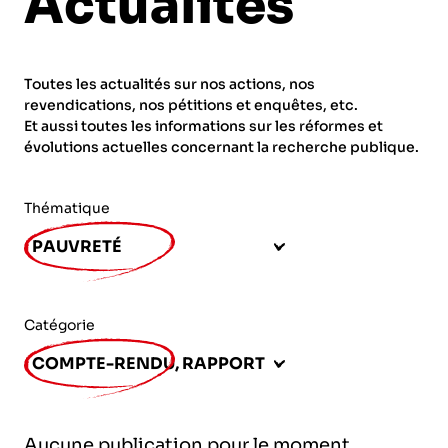
Actualités
ORGANISMES
Recherche
Fonction publique
Toutes les actualités sur nos actions, nos
CNRS – Centre national de la recherche
revendications, nos pétitions et enquêtes, etc.
scientifique
AGENDA
Actions spécifiques
Et aussi toutes les informations sur les réformes et
évolutions actuelles concernant la recherche publique.
INRIA - Institut national de recherche en
sciences et technologies du numérique
Thématique
PUBLICATIONS
INSERM – Institut national de la santé et de la
PAUVRETÉ
recherche médicale
IRD – Institut de recherche pour le
VOS CONTACTS
développement
Catégorie
INED – Institut national d’études
COMPTE-RENDU, RAPPORT
démographiques
ADHÉRER
IFREMER – Institut français de recherche pour
Aucune publication pour le moment