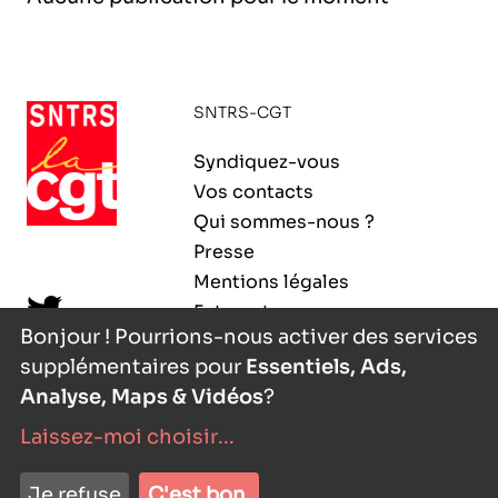
l’exploitation de la mer
SNTRS-CGT
Syndiquez-vous
Vos contacts
Qui sommes-nous ?
Presse
Mentions légales
Extranet
Bonjour ! Pourrions-nous activer des services
supplémentaires pour
Essentiels, Ads,
Analyse, Maps & Vidéos
?
Laissez-moi choisir
...
nyutōn
- agence digitale
Je refuse
C'est bon.