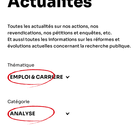
Actualités
ORGANISMES
Recherche
Fonction publique
Toutes les actualités sur nos actions, nos
CNRS – Centre national de la recherche
revendications, nos pétitions et enquêtes, etc.
scientifique
AGENDA
Actions spécifiques
Et aussi toutes les informations sur les réformes et
évolutions actuelles concernant la recherche publique.
INRIA - Institut national de recherche en
sciences et technologies du numérique
Thématique
PUBLICATIONS
INSERM – Institut national de la santé et de la
EMPLOI & CARRIÈRE
recherche médicale
IRD – Institut de recherche pour le
VOS CONTACTS
développement
Catégorie
INED – Institut national d’études
ANALYSE
démographiques
ADHÉRER
IFREMER – Institut français de recherche pour