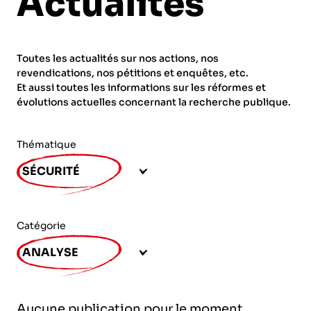
Actualités
ORGANISMES
Recherche
Fonction publique
Toutes les actualités sur nos actions, nos
CNRS – Centre national de la recherche
revendications, nos pétitions et enquêtes, etc.
scientifique
AGENDA
Actions spécifiques
Et aussi toutes les informations sur les réformes et
évolutions actuelles concernant la recherche publique.
INRIA - Institut national de recherche en
sciences et technologies du numérique
Thématique
PUBLICATIONS
INSERM – Institut national de la santé et de la
SÉCURITÉ
recherche médicale
IRD – Institut de recherche pour le
VOS CONTACTS
développement
Catégorie
INED – Institut national d’études
ANALYSE
démographiques
ADHÉRER
IFREMER – Institut français de recherche pour
Aucune publication pour le moment