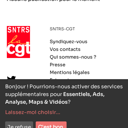
l’exploitation de la mer
SNTRS-CGT
Syndiquez-vous
Vos contacts
Qui sommes-nous ?
Presse
Mentions légales
Extranet
Bonjour ! Pourrions-nous activer des services
supplémentaires pour
Essentiels, Ads,
Analyse, Maps & Vidéos
?
Laissez-moi choisir
...
nyutōn
- agence digitale
Je refuse
C'est bon.