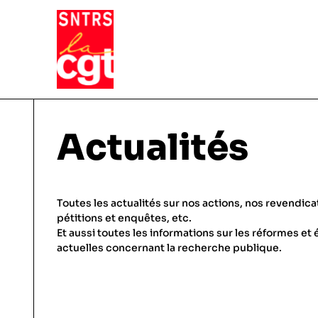
VIE DU SYNDICAT
Actualités
Qui sommes-nous ?
THÉMATIQUES
Toutes les actualités sur nos actions, nos revendica
Pourquoi et comment Adhérer
pétitions et enquêtes, etc.
Et aussi toutes les informations sur les réformes et 
Notre fonctionnement
Conditions de travail
actuelles concernant la recherche publique.
ACTUALITÉS
Droits & statuts
Emploi & carrière
Le SNTRS-CGT en région
Salaires & primes