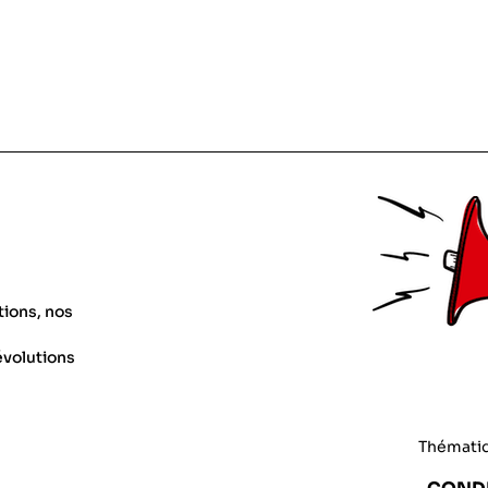
tions, nos
évolutions
Thémati