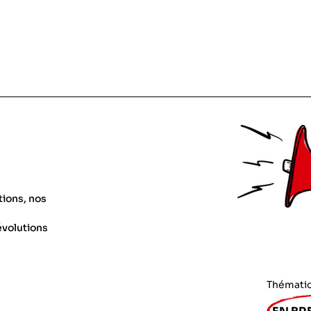
tions, nos
évolutions
Thémati