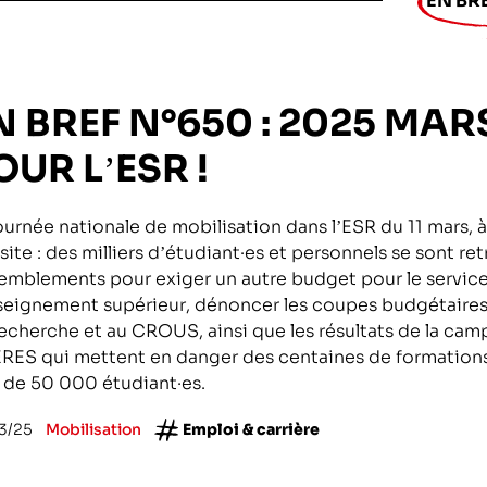
EN BR
ntifique
N BREF N°650 : 2025 MAR
ciences et technologies du numérique
OUR L’ESR !
la recherche médicale
ournée nationale de mobilisation dans l’ESR du 11 mars, à l
pement
site : des milliers d’étudiant·es et personnels se sont re
emblements pour exiger un autre budget pour le service
hiques
seignement supérieur, dénoncer les coupes budgétaires
echerche et au CROUS, ainsi que les résultats de la cam
 l’exploitation de la mer
ES qui mettent en danger des centaines de formations 
 de 50 000 étudiant·es.
3/25
Mobilisation
Emploi & carrière