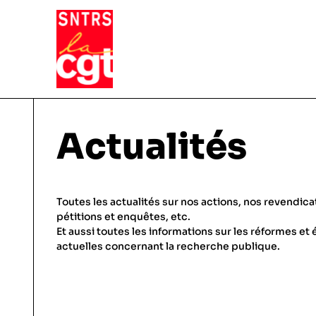
VIE DU SYNDICAT
Actualités
Qui sommes-nous ?
THÉMATIQUES
Toutes les actualités sur nos actions, nos revendica
Pourquoi et comment Adhérer
pétitions et enquêtes, etc.
Et aussi toutes les informations sur les réformes et 
Notre fonctionnement
Conditions de travail
actuelles concernant la recherche publique.
ACTUALITÉS
Droits & statuts
Emploi & carrière
Le SNTRS-CGT en région
Salaires & primes