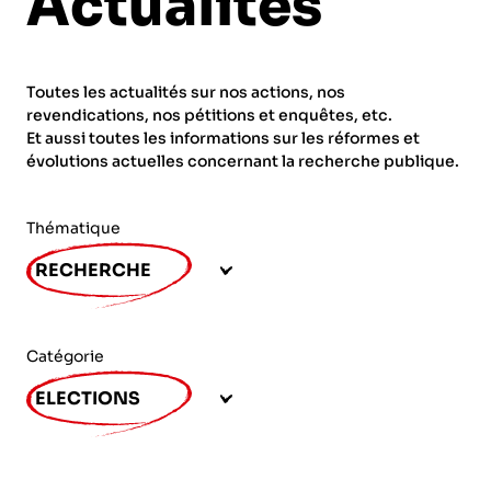
Actualités
ORGANISMES
Recherche
Fonction publique
Toutes les actualités sur nos actions, nos
CNRS – Centre national de la recherche
revendications, nos pétitions et enquêtes, etc.
scientifique
AGENDA
Actions spécifiques
Et aussi toutes les informations sur les réformes et
évolutions actuelles concernant la recherche publique.
INRIA - Institut national de recherche en
sciences et technologies du numérique
Thématique
PUBLICATIONS
INSERM – Institut national de la santé et de la
RECHERCHE
recherche médicale
IRD – Institut de recherche pour le
VOS CONTACTS
développement
Catégorie
INED – Institut national d’études
ELECTIONS
démographiques
ADHÉRER
IFREMER – Institut français de recherche pour