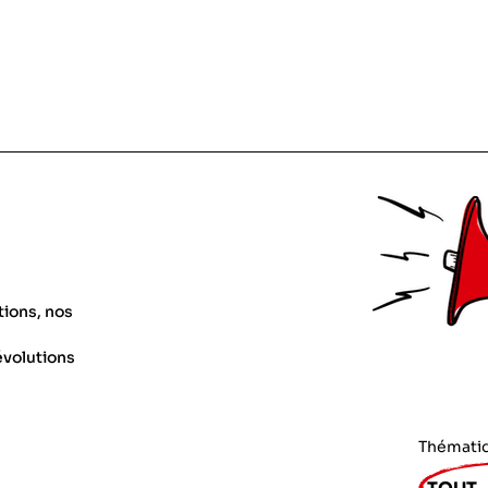
tions, nos
évolutions
Thémati