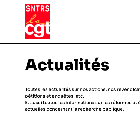
VIE DU SYNDICAT
Actualités
Qui sommes-nous ?
THÉMATIQUES
Toutes les actualités sur nos actions, nos revendica
Pourquoi et comment Adhérer
pétitions et enquêtes, etc.
Et aussi toutes les informations sur les réformes et 
Notre fonctionnement
Conditions de travail
actuelles concernant la recherche publique.
ACTUALITÉS
Droits & statuts
Emploi & carrière
En régions, etc.
Salaires & primes