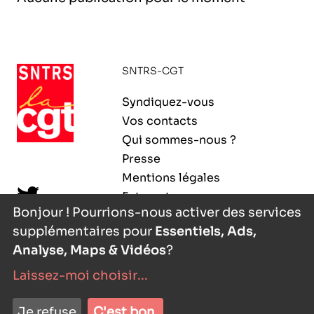
l’exploitation de la mer
SNTRS-CGT
Syndiquez-vous
Vos contacts
Qui sommes-nous ?
Presse
Mentions légales
Extranet
Bonjour ! Pourrions-nous activer des services
supplémentaires pour
Essentiels, Ads,
Analyse, Maps & Vidéos
?
Laissez-moi choisir
...
nyutōn
- agence digitale
Je refuse
C'est bon.