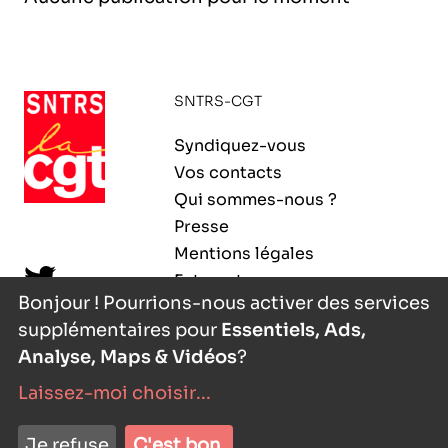
l’exploitation de la mer
SNTRS-CGT
Syndiquez-vous
Vos contacts
Qui sommes-nous ?
Presse
Mentions légales
Extranet
Bonjour ! Pourrions-nous activer des services
supplémentaires pour
Essentiels, Ads,
Analyse, Maps & Vidéos
?
Laissez-moi choisir
...
nyutōn
- agence digitale
Je refuse
C'est bon.