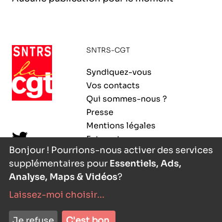
l’exploitation de la mer
SNTRS-CGT
Syndiquez-vous
Vos contacts
Qui sommes-nous ?
Presse
Mentions légales
Extranet
Bonjour ! Pourrions-nous activer des services
supplémentaires pour
Essentiels, Ads,
Analyse, Maps & Vidéos
?
Laissez-moi choisir
...
nyutōn
- agence digitale
Je refuse
C'est bon.