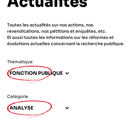
Actualités
ORGANISMES
Recherche
Fonction publique
Toutes les actualités sur nos actions, nos
CNRS – Centre national de la recherche
revendications, nos pétitions et enquêtes, etc.
scientifique
AGENDA
Actions spécifiques
Et aussi toutes les informations sur les réformes et
évolutions actuelles concernant la recherche publique.
INRIA - Institut national de recherche en
sciences et technologies du numérique
Thématique
PUBLICATIONS
INSERM – Institut national de la santé et de la
FONCTION PUBLIQUE
recherche médicale
IRD – Institut de recherche pour le
VOS CONTACTS
développement
Catégorie
INED – Institut national d’études
ANALYSE
démographiques
ADHÉRER
IFREMER – Institut français de recherche pour