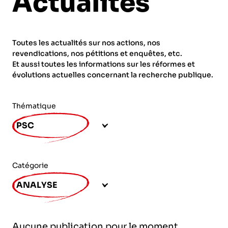
Actualités
ORGANISMES
Recherche
Fonction publique
Toutes les actualités sur nos actions, nos
CNRS – Centre national de la recherche
revendications, nos pétitions et enquêtes, etc.
scientifique
AGENDA
Actions spécifiques
Et aussi toutes les informations sur les réformes et
évolutions actuelles concernant la recherche publique.
INRIA - Institut national de recherche en
sciences et technologies du numérique
Thématique
PUBLICATIONS
INSERM – Institut national de la santé et de la
PSC
recherche médicale
IRD – Institut de recherche pour le
VOS CONTACTS
développement
Catégorie
INED – Institut national d’études
ANALYSE
démographiques
ADHÉRER
IFREMER – Institut français de recherche pour
Aucune publication pour le moment