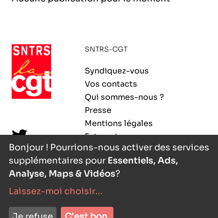
l’exploitation de la mer
SNTRS-CGT
Syndiquez-vous
Vos contacts
Qui sommes-nous ?
Presse
Mentions légales
Extranet
Bonjour ! Pourrions-nous activer des services
supplémentaires pour
Essentiels, Ads,
Analyse, Maps & Vidéos
?
Laissez-moi choisir
...
nyutōn
- agence digitale
Je refuse
C'est bon.