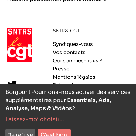
l’exploitation de la mer
SNTRS-CGT
Syndiquez-vous
Vos contacts
Qui sommes-nous ?
Presse
Mentions légales
Extranet
Bonjour ! Pourrions-nous activer des services
supplémentaires pour
Essentiels, Ads,
Analyse, Maps & Vidéos
?
Laissez-moi choisir
...
nyutōn
- agence digitale
Je refuse
C'est bon.