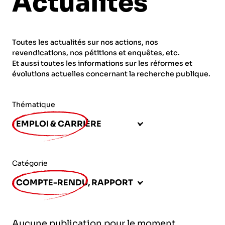
Actualités
ORGANISMES
Recherche
Fonction publique
Toutes les actualités sur nos actions, nos
CNRS – Centre national de la recherche
revendications, nos pétitions et enquêtes, etc.
scientifique
AGENDA
Actions spécifiques
Et aussi toutes les informations sur les réformes et
évolutions actuelles concernant la recherche publique.
INRIA - Institut national de recherche en
sciences et technologies du numérique
Thématique
PUBLICATIONS
INSERM – Institut national de la santé et de la
EMPLOI & CARRIÈRE
recherche médicale
IRD – Institut de recherche pour le
VOS CONTACTS
développement
Catégorie
INED – Institut national d’études
COMPTE-RENDU, RAPPORT
démographiques
ADHÉRER
IFREMER – Institut français de recherche pour
Aucune publication pour le moment