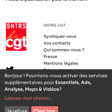
l’exploitation de la mer
SNTRS-CGT
Syndiquez-vous
Vos contacts
Qui sommes-nous ?
Presse
Mentions légales
Extranet
Bonjour ! Pourrions-nous activer des services
supplémentaires pour
Essentiels, Ads,
Analyse, Maps & Vidéos
?
Laissez-moi choisir
...
nyutōn
- agence digitale
Je refuse
C'est bon.