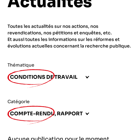
Actualités
ORGANISMES
Recherche
Fonction publique
Toutes les actualités sur nos actions, nos
CNRS – Centre national de la recherche
revendications, nos pétitions et enquêtes, etc.
scientifique
AGENDA
Actions spécifiques
Et aussi toutes les informations sur les réformes et
évolutions actuelles concernant la recherche publique.
INRIA - Institut national de recherche en
sciences et technologies du numérique
Thématique
PUBLICATIONS
INSERM – Institut national de la santé et de la
CONDITIONS DE TRAVAIL
recherche médicale
IRD – Institut de recherche pour le
VOS CONTACTS
développement
Catégorie
INED – Institut national d’études
COMPTE-RENDU, RAPPORT
démographiques
ADHÉRER
IFREMER – Institut français de recherche pour
Aucune publication pour le moment