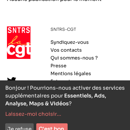
l’exploitation de la mer
SNTRS-CGT
Syndiquez-vous
Vos contacts
Qui sommes-nous ?
Presse
Mentions légales
Extranet
Bonjour ! Pourrions-nous activer des services
supplémentaires pour
Essentiels, Ads,
Analyse, Maps & Vidéos
?
Laissez-moi choisir
...
nyutōn
- agence digitale
Je refuse
C'est bon.