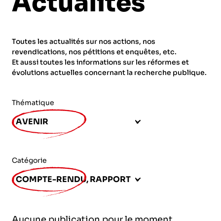
Actualités
ORGANISMES
Recherche
Fonction publique
Toutes les actualités sur nos actions, nos
CNRS – Centre national de la recherche
revendications, nos pétitions et enquêtes, etc.
scientifique
AGENDA
Actions spécifiques
Et aussi toutes les informations sur les réformes et
évolutions actuelles concernant la recherche publique.
INRIA - Institut national de recherche en
sciences et technologies du numérique
Thématique
PUBLICATIONS
INSERM – Institut national de la santé et de la
AVENIR
recherche médicale
IRD – Institut de recherche pour le
VOS CONTACTS
développement
Catégorie
INED – Institut national d’études
COMPTE-RENDU, RAPPORT
démographiques
ADHÉRER
IFREMER – Institut français de recherche pour
Aucune publication pour le moment