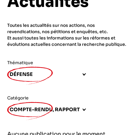
Actualités
ORGANISMES
Recherche
Fonction publique
Toutes les actualités sur nos actions, nos
CNRS – Centre national de la recherche
revendications, nos pétitions et enquêtes, etc.
scientifique
AGENDA
Actions spécifiques
Et aussi toutes les informations sur les réformes et
évolutions actuelles concernant la recherche publique.
INRIA - Institut national de recherche en
sciences et technologies du numérique
Thématique
PUBLICATIONS
INSERM – Institut national de la santé et de la
DÉFENSE
recherche médicale
IRD – Institut de recherche pour le
VOS CONTACTS
développement
Catégorie
INED – Institut national d’études
COMPTE-RENDU, RAPPORT
démographiques
ADHÉRER
IFREMER – Institut français de recherche pour
Aucune publication pour le moment