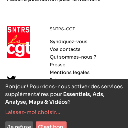
l’exploitation de la mer
SNTRS-CGT
Syndiquez-vous
Vos contacts
Qui sommes-nous ?
Presse
Mentions légales
Extranet
Bonjour ! Pourrions-nous activer des services
supplémentaires pour
Essentiels, Ads,
Analyse, Maps & Vidéos
?
Laissez-moi choisir
...
nyutōn
- agence digitale
Je refuse
C'est bon.