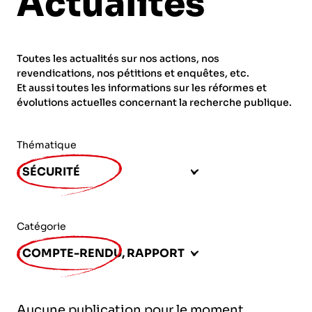
Actualités
ORGANISMES
Recherche
Fonction publique
Toutes les actualités sur nos actions, nos
CNRS – Centre national de la recherche
revendications, nos pétitions et enquêtes, etc.
scientifique
AGENDA
Actions spécifiques
Et aussi toutes les informations sur les réformes et
évolutions actuelles concernant la recherche publique.
INRIA - Institut national de recherche en
sciences et technologies du numérique
Thématique
PUBLICATIONS
INSERM – Institut national de la santé et de la
SÉCURITÉ
recherche médicale
IRD – Institut de recherche pour le
VOS CONTACTS
développement
Catégorie
INED – Institut national d’études
COMPTE-RENDU, RAPPORT
démographiques
ADHÉRER
IFREMER – Institut français de recherche pour
Aucune publication pour le moment