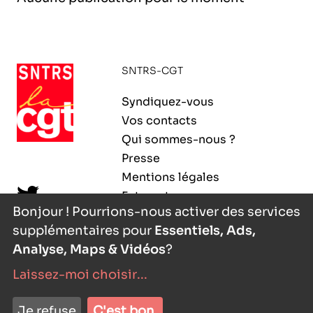
l’exploitation de la mer
SNTRS-CGT
Syndiquez-vous
Vos contacts
Qui sommes-nous ?
Presse
Mentions légales
Extranet
Bonjour ! Pourrions-nous activer des services
supplémentaires pour
Essentiels, Ads,
Analyse, Maps & Vidéos
?
Laissez-moi choisir
...
nyutōn
- agence digitale
Je refuse
C'est bon.