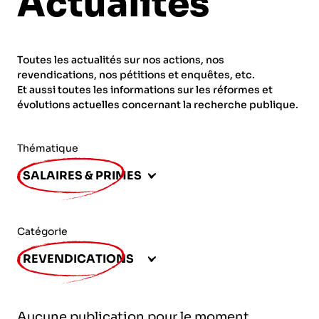
Actualités
ORGANISMES
Recherche
Fonction publique
Toutes les actualités sur nos actions, nos
CNRS – Centre national de la recherche
revendications, nos pétitions et enquêtes, etc.
scientifique
AGENDA
Actions spécifiques
Et aussi toutes les informations sur les réformes et
évolutions actuelles concernant la recherche publique.
INRIA - Institut national de recherche en
sciences et technologies du numérique
Thématique
PUBLICATIONS
INSERM – Institut national de la santé et de la
SALAIRES & PRIMES
recherche médicale
IRD – Institut de recherche pour le
VOS CONTACTS
développement
Catégorie
INED – Institut national d’études
REVENDICATIONS
démographiques
ADHÉRER
IFREMER – Institut français de recherche pour
Aucune publication pour le moment