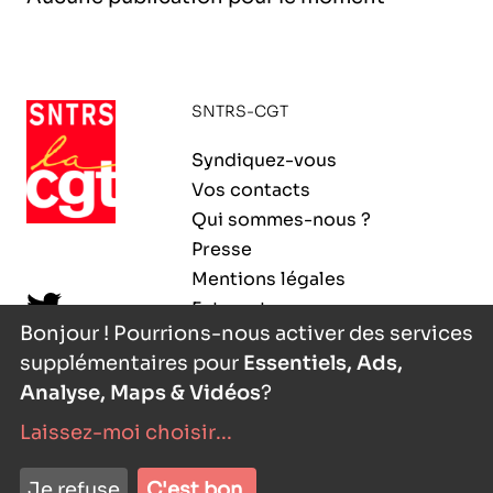
l’exploitation de la mer
SNTRS-CGT
Syndiquez-vous
Vos contacts
Qui sommes-nous ?
Presse
Mentions légales
Extranet
Bonjour ! Pourrions-nous activer des services
supplémentaires pour
Essentiels, Ads,
Analyse, Maps & Vidéos
?
Laissez-moi choisir
...
nyutōn
- agence digitale
Je refuse
C'est bon.